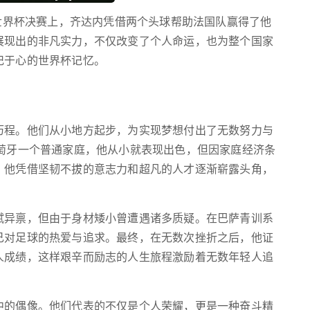
国世界杯决赛上，齐达内凭借两个头球帮助法国队赢得了他
展现出的非凡实力，不仅改变了个人命运，也为整个国家
记于心的世界杯记忆。
历程。他们从小地方起步，为实现梦想付出了无数努力与
葡萄牙一个普通家庭，他从小就表现出色，但因家庭经济条
，他凭借坚韧不拔的意志力和超凡的人才逐渐崭露头角，
赋异禀，但由于身材矮小曾遭遇诸多质疑。在巴萨青训系
己对足球的热爱与追求。最终，在无数次挫折之后，他证
人成绩，这样艰辛而励志的人生旅程激励着无数年轻人追
中的偶像。他们代表的不仅是个人荣耀，更是一种奋斗精