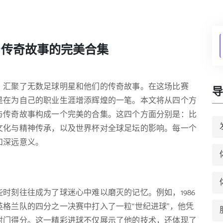
与传奇故事的完美合集
，汇聚了无数足球明星和他们的传奇故事。在这场比赛
导
是在为自己的职业生涯增添辉煌的一笔。本文将从四个方
与传奇故事构成一个完美的合集。这四个方面分别是：比
文化与精神传承，以及世界杯对全球足坛的影响。每一个
和深远意义。
时刻往往成为了球迷心中难以磨灭的记忆。例如，1986
格兰队的四分之一决赛中打入了一粒“世纪进球”，他凭
射门得分。这一精彩进球不仅展示了他的技术，还体现了