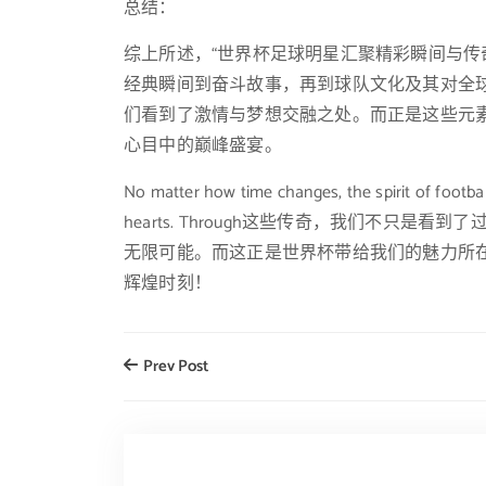
总结：
综上所述，“世界杯足球明星汇聚精彩瞬间与传
经典瞬间到奋斗故事，再到球队文化及其对全
们看到了激情与梦想交融之处。而正是这些元
心目中的巅峰盛宴。
No matter how time changes, the spirit of football
hearts. Through这些传奇，我们不只
无限可能。而这正是世界杯带给我们的魅力所
辉煌时刻！
Prev Post