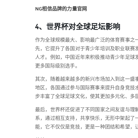
NG相信品牌的力量官网
4、世界杯对全球足坛影响
作为全球规模最大、影响最广泛的体育赛事之
先，它提升了各国对于青少年培训及职业联赛
人才。例如，中国近年来积极推动青少年足球
更多国际级别选手。
其次，随着越来越多的新兴市场加入到这一盛
地区，各国通过参与国际赛事来提升自身竞技
步丰富了全球足球文化，使其更加多元化、多
最后，世界杯还促进了不同国家之间友谊与理
系，通过相互支持，共享快乐，无形中架起了
能，它不仅仅是竞技，更是一种团结和希望，