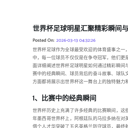
世界杯足球明星汇聚精彩瞬间
Posted On:
2026-03-13 04:32:26
世界杯足球作为全球最受欢迎的体育盛事之一
中，每一位球员不仅仅是在争夺冠军，他们更
面详细阐述世界杯足球明星如何通过精彩瞬间
赛中的经典瞬间、球员背后的奋斗故事、球队
方面都将展示出世界杯这一舞台上的独特魅力
1、比赛中的经典瞬间
世界杯历史上充满了许多经典的比赛瞬间，这些
年墨西哥世界杯上，阿根廷队的马拉多纳在对英
借个人才华突破了五名英格兰防守球员，最终