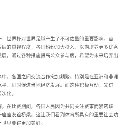
一，世界杯对世界足球产生了不可估量的重要影响。首
发展的重视程度，各国纷纷加大投入，以期培养更多优秀
发展，通过各种措施提高公众参与度，希望为未来培养出
事中，各国之间交流合作愈加频繁。特别是在亚洲和非洲
水平，同时促进当地经济发展。而这种积极互动，又进一
层次化。
解。在比赛期间，各国人民因为共同关注赛事而紧密联
一座座友谊桥梁。这让我们看到体育所具有的重要社会功
让世界变得更加美好。