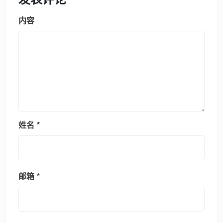
内容
姓名
*
邮箱
*