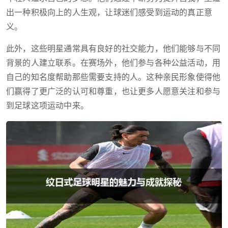
出一种积极向上的人生观，让球迷们感受到运动的真正意
义。
此外，这些明星通常具有良好的社交能力，他们能够与不同
背景的人建立联系。在赛场外，他们参与各种公益活动，用
自己的知名度帮助那些需要支持的人。这种亲民形象使得他
们赢得了更广泛的认可和尊重，也让更多人愿意关注和参与
到足球这项运动中来。