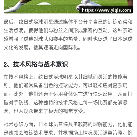
最后，纹日式足球明星通过媒体平台分享自己的训练心得和
生活点滴，使得他们与粉丝之间形成紧密的互动。这种亲近
感增强了球迷对球队和赛事的热爱，同时也促进了日本足球
文化的发展，使其逐渐走向国际化。
2、技术风格与战术意识
在技术风格上，纹日式足球明星以其细腻而灵活的技能著
称。他们通常具备出色的控球能力，可以轻松应对复杂局
面。此外，他们还善于运用身体语言进行快速反应，从而打
破对手防线。这种独特的技术风格让每一场比赛都充满悬
念，也为观众带来了极大的视觉享受。
战术意识方面，日本球员普遍具备较高的理解能力，他们能
迅速领会教练战术要求，并根据场上情况灵活调整策略。例