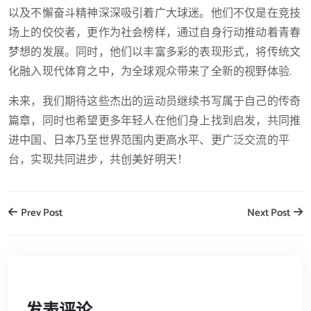
以及不懈奋斗精神深深吸引着广大球迷。他们不仅是在竞技
场上的佼佼者，更作为社会榜样，通过自身行动推动着青春
梦想的发展。同时，他们以丰富多彩的表现形式，将传统文
化融入现代体育之中，为全球观众带来了全新的视野体验.
未来，我们期待这些杰出的运动员继续书写属于自己的传奇
篇章，同时也希望更多年轻人在他们身上找到启发，共同推
进中国、日本乃至世界范围内更高水平、更广泛交流的平
台，实现共同进步，共创美好明天！
Prev Post
Next Post
发表评论