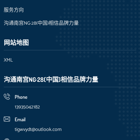
服务方向
沟通南宫NG·28(中国)相信品牌力量
网站地图
XML
沟通南宫NG·28(中国)相信品牌力量
Phone
13935042182
Email
tigwvydt@outlook.com