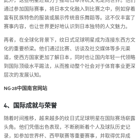
此外，这些明星还致力于推动日本传统文化走向世界。他们
通过参加国际赛事，将日本文化融入到比赛之中，例如穿着
富有民族特色的服装或展示传统音乐舞蹈等。这不仅丰富了
赛事内容，也让世界更好地认识到日本独特的人文魅力。
再者，在全球化背景下，纹日式足球明星成为连接东西方文
化的重要桥梁。他们通过比赛、访谈及社交媒体等多元渠
道，使西方国家更加了解日本，同时也让国内年轻一代领略
到国际顶级水平踢法，从而推动整个社会对于体育事业更深
层次的发展认知。
NG·28中国南宫网站
4、国际成就与荣誉
随着时间推移，越来越多的纹日式足球明星在国际赛场崭露
头角。他们凭借出色表现，不断刷新着个人及球队历史记
录，如参加世界杯、西甲联赛等重要赛事，并取得优异成