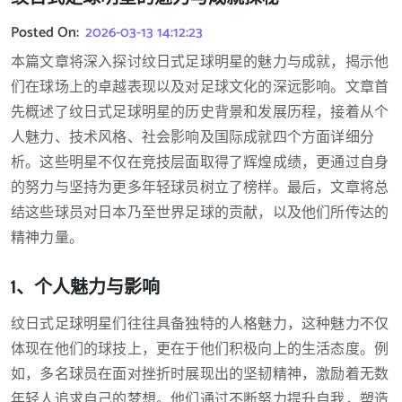
Posted On:
2026-03-13 14:12:23
本篇文章将深入探讨纹日式足球明星的魅力与成就，揭示他
们在球场上的卓越表现以及对足球文化的深远影响。文章首
先概述了纹日式足球明星的历史背景和发展历程，接着从个
人魅力、技术风格、社会影响及国际成就四个方面详细分
析。这些明星不仅在竞技层面取得了辉煌成绩，更通过自身
的努力与坚持为更多年轻球员树立了榜样。最后，文章将总
结这些球员对日本乃至世界足球的贡献，以及他们所传达的
精神力量。
1、个人魅力与影响
纹日式足球明星们往往具备独特的人格魅力，这种魅力不仅
体现在他们的球技上，更在于他们积极向上的生活态度。例
如，多名球员在面对挫折时展现出的坚韧精神，激励着无数
年轻人追求自己的梦想。他们通过不断努力提升自我，塑造