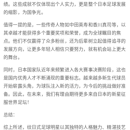
绩。这些成就不仅体现出个人实力，更是整个日本足球发展
的缩影，为国争光。
值得一提的是，一些传奇人物如中田英寿和香川真司等，以
其卓越才能获得多个重要奖项和荣誉，成为全球瞩目的焦
点。他们不仅赢得了众多粉丝，还为后辈树立起值得追寻的
发展方向，让更多年轻人相信只要努力，就有机会站上更大
的舞台。
同时，日本国家队近年来频繁进入各大赛事决赛阶段，这也
是国内优秀人才不断涌现的重要标志。越来越多新生代球员
开始崭露头角，为球队注入新的活力，为今后的挑战做好准
备。因此，在未来，我们有理由期待更多来自日本的新星征
服世界足坛！
总结：
综上所述，纹日式足球明星以其独特的人格魅力、精湛技艺