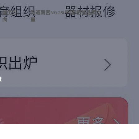
服务方
沟通南宫NG·28(中国)相信品牌力
向
量
谁