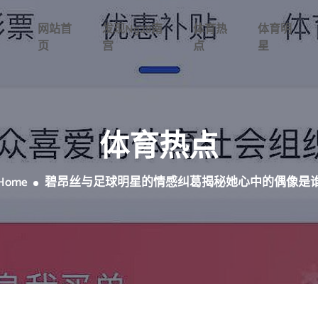
网站首
发现ng28南
体育热
体育明
页
宫
点
星
体育热点
Home
碧昂丝与足球明星的情感纠葛揭秘她心中的偶像是