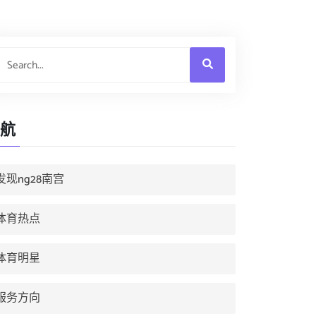
航
发现ng28南宫
体育热点
体育明星
服务方向